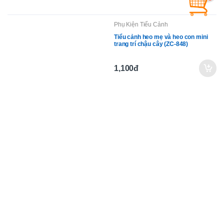
Phụ Kiện Tiểu Cảnh
Tiểu cảnh biệt thự châu Âu, trang trí
tiểu cảnh mini DIY (ZC-276)
7,800đ
Phụ Kiện Tiểu Cảnh
Tiểu cảnh heo mẹ và heo con mini
trang trí chậu cây (ZC-848)
1,100đ