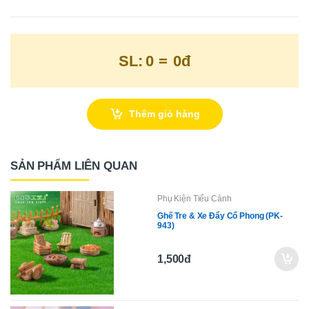
SL:
0
=
0đ
Thêm giỏ hàng
SẢN PHẨM LIÊN QUAN
Phụ Kiện Tiểu Cảnh
Ghế Tre & Xe Đẩy Cổ Phong (PK-
943)
1,500đ