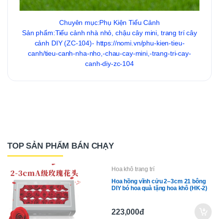
Chuyên mục:Phụ Kiện Tiểu Cảnh
Sản phẩm:Tiểu cảnh nhà nhỏ, chậu cây mini, trang trí cây
cảnh DIY (ZC-104)- https://nomi.vn/phu-kien-tieu-
canh/tieu-canh-nha-nho,-chau-cay-mini,-trang-tri-cay-
canh-diy-zc-104
TOP SẢN PHẨM BÁN CHẠY
Hoa khô trang trí
Hoa hồng vĩnh cửu 2–3cm 21 bông
DIY bó hoa quà tặng hoa khô (HK-2)