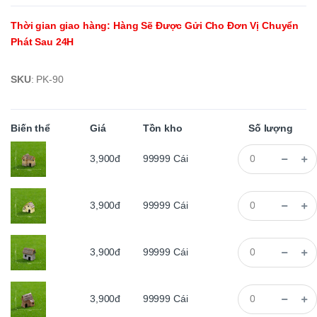
Thời gian giao hàng
:
Hàng Sẽ Được Gửi Cho Đơn Vị Chuyển
Phát Sau 24H
SKU
:
PK-90
Biến thể
Giá
Tồn kho
Số lượng
3,900đ
99999
Cái
3,900đ
99999
Cái
3,900đ
99999
Cái
3,900đ
99999
Cái