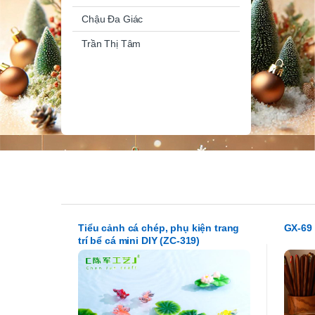
Chậu Đa Giác
Trần Thị Tâm
Tiểu cảnh cá chép, phụ kiện trang
GX-69
trí bể cá mini DIY (ZC-319)