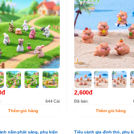
0đ
2,600đ
:
644 Cái
Đã bán:
Thêm giỏ hàng
Thêm giỏ hàng
ảnh nấm phát sáng, phụ kiện
Tiểu cảnh gia đình thỏ, phụ k