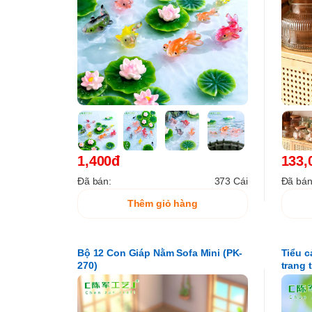
1,400đ
133,
Đã bán:
373 Cái
Đã bán
Thêm giỏ hàng
Bộ 12 Con Giáp Nằm Sofa Mini (PK-
Tiểu c
270)
trang 