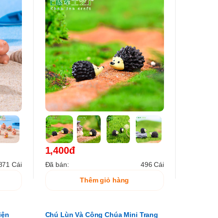
1,400đ
871 Cái
Đã bán:
496 Cái
Thêm giỏ hàng
iện
Chú Lùn Và Công Chúa Mini Trang