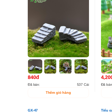
840đ
4,20
Đã bán:
537 Cái
Đã bán
Thêm giỏ hàng
GX-47
Tiểu c