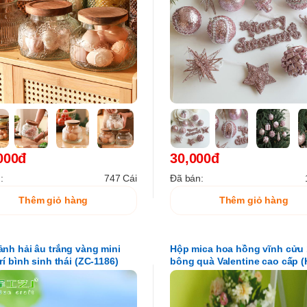
000đ
30,000đ
:
747 Cái
Đã bán:
Thêm giỏ hàng
Thêm giỏ hàng
ảnh hải âu trắng vàng mini
Hộp mica hoa hồng vĩnh cửu 
trí bình sinh thái (ZC-1186)
bông quà Valentine cao cấp (