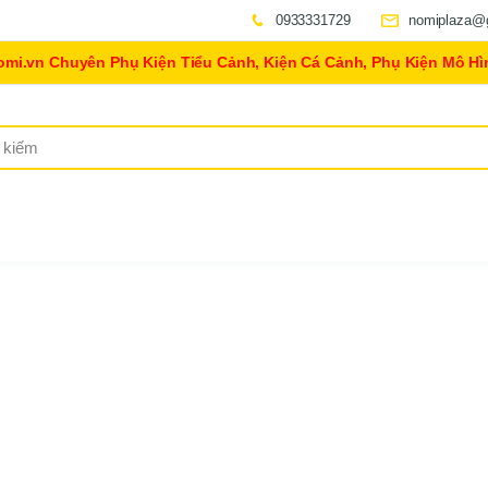
0933331729
nomiplaza@
omi.vn Chuyên Phụ Kiện Tiểu Cảnh, Kiện Cá Cảnh, Phụ Kiện Mô Hì