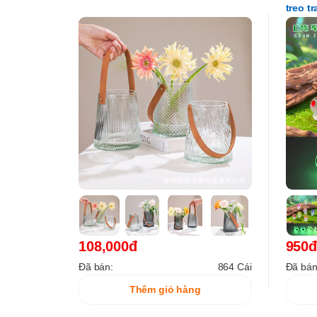
treo t
108,000đ
950đ
Đã bán:
864 Cái
Đã bán
Thêm giỏ hàng