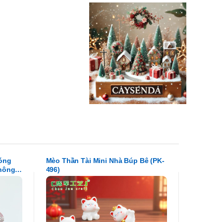
bóng
Mèo Thần Tài Mini Nhà Búp Bê (PK-
thông
496)
 sang