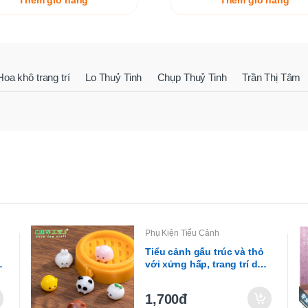
Thêm giỏ hàng
Thêm giỏ hàng
Hoa khô trang trí
Lo Thuỷ Tinh
Chụp Thuỷ Tinh
Trần Thị Tâm
Phụ Kiện Tiểu Cảnh
Tiểu cảnh gấu trúc và thỏ
với xửng hấp, trang trí dễ
thương (ZC-304)
1,700đ