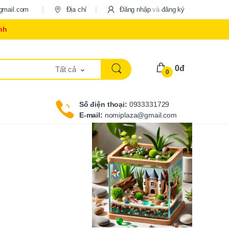
gmail.com
Địa chỉ
Đăng nhập
và
đăng ký
nh
0đ
Tất cả
0
Số điện thoại:
0933331729
E-mail:
nomiplaza@gmail.com