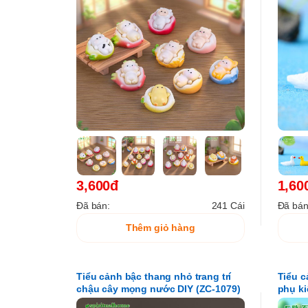
3,600đ
1,60
Đã bán:
241 Cái
Đã bán
Thêm giỏ hàng
Tiểu cảnh bậc thang nhỏ trang trí
Tiểu c
chậu cây mọng nước DIY (ZC-1079)
phụ ki
(ZC-60