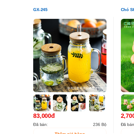
GX-245
Chó Sh
83,000đ
2,70
Đã bán:
236 Bộ
Đã bán