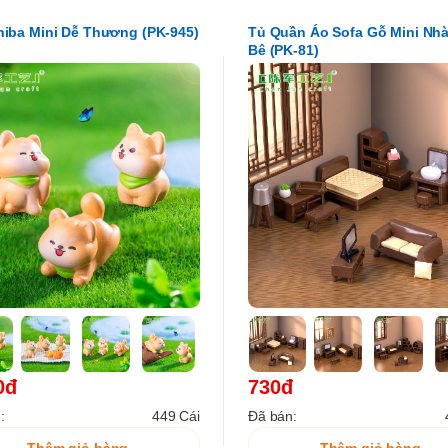
iba Mini Dễ Thương (PK-945)
Tủ Quần Áo Sofa Gỗ Mini Nh
Bê (PK-81)
0đ
730đ
:
449 Cái
Đã bán: