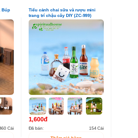
à Búp
Tiểu cảnh chai sữa và rượu mini
trang trí chậu cây DIY (ZC-999)
1,600đ
460 Cái
Đã bán:
154 Cái