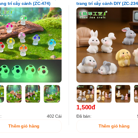
rang trí cây cảnh (ZC-474)
trang trí cây cảnh DIY (ZC-234
1,500đ
:
402 Cái
Đã bán:
Thêm giỏ hàng
Thêm giỏ hàng