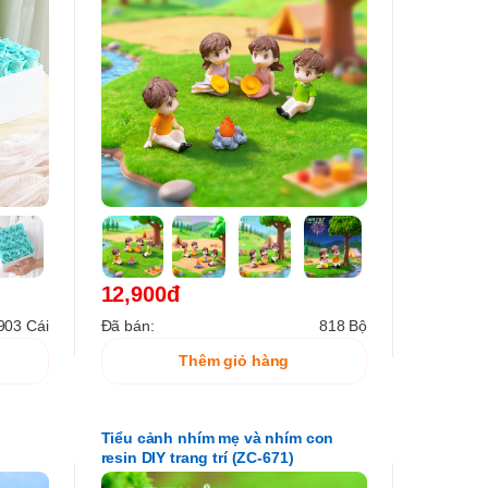
12,900đ
903 Cái
Đã bán:
818 Bộ
Thêm giỏ hàng
Tiểu cảnh nhím mẹ và nhím con
resin DIY trang trí (ZC-671)