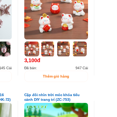
3,100đ
145 Cái
Đã bán:
947 Cái
Thêm giỏ hàng
16
Cặp đôi nhìn trời móc khóa tiểu
HK-72)
cảnh DIY trang trí (ZC-753)