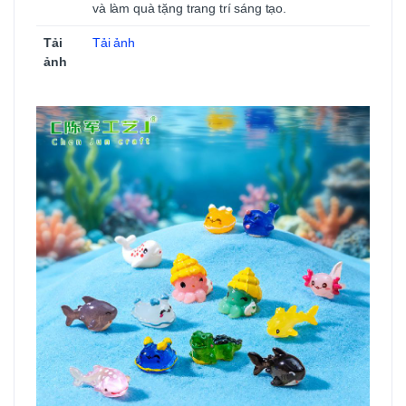
nhỏ. Thiết kế nhỏ gọn, màu sắc sinh động, chất
liệu bền đẹp, dễ phối hợp nhiều phong cách.
Phù hợp DIY, decor bàn làm việc, kệ trưng bày
và làm quà tặng trang trí sáng tạo.
Tải
Tải ảnh
ảnh