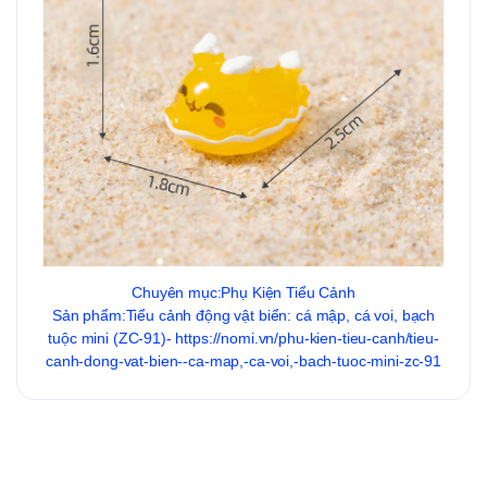
Chuyên mục:Phụ Kiện Tiểu Cảnh
Sản phẩm:Tiểu cảnh động vật biển: cá mập, cá voi, bạch
tuộc mini (ZC-91)- https://nomi.vn/phu-kien-tieu-canh/tieu-
canh-dong-vat-bien--ca-map,-ca-voi,-bach-tuoc-mini-zc-91