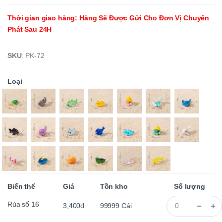
Thời gian giao hàng
:
Hàng Sẽ Được Gửi Cho Đơn Vị Chuyển
Phát Sau 24H
SKU
:
PK-72
Loại
Biến thể
Giá
Tồn kho
Số lượng
Rùa số 16
3,400đ
99999
Cái