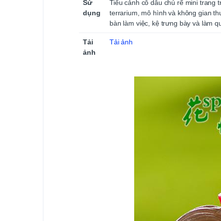
Sử
Tiểu cảnh cô dâu chú rể mini trang t
dụng
terrarium, mô hình và không gian th
bàn làm việc, kệ trưng bày và làm qu
Tải
Tải ảnh
ảnh