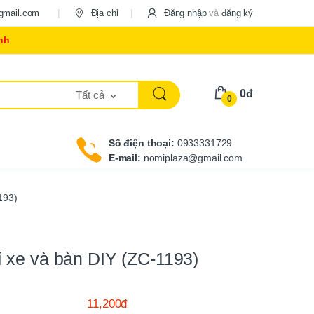
gmail.com
Địa chỉ
Đăng nhập
và
đăng ký
nh
0đ
Tất cả
0
Số điện thoại:
0933331729
E-mail:
nomiplaza@gmail.com
193)
rí xe và bàn DIY (ZC-1193)
11,200đ