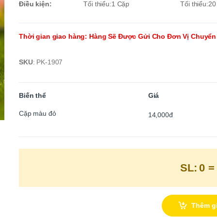
Điều kiện:
Tối thiểu:1 Cặp
Tối thiểu:2
Thời gian giao hàng
:
Hàng Sẽ Được Gửi Cho Đơn Vị Chuyển
SKU
:
PK-1907
Biến thể
Giá
Cặp màu đỏ
14,000đ
SL:
0
=
Thêm g