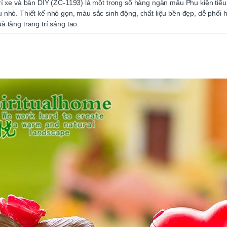
rí xe và bàn DIY (ZC-1193) là một trong số hàng ngàn mẫu Phụ kiện tiểu 
u nhỏ. Thiết kế nhỏ gọn, màu sắc sinh động, chất liệu bền đẹp, dễ phối
à tặng trang trí sáng tạo.