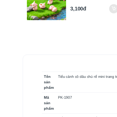
thương (ZC-425)
3,100đ
Tên
Tiểu cảnh cô dâu chú rể mini trang 
sản
phẩm
Mã
PK-1907
sản
phẩm