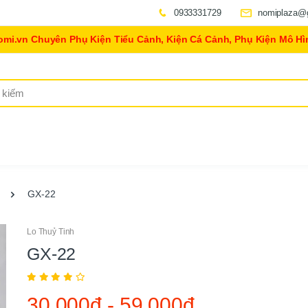
0933331729
nomiplaza@
omi.vn Chuyên Phụ Kiện Tiểu Cảnh, Kiện Cá Cảnh, Phụ Kiện Mô Hì
GX-22
Lo Thuỷ Tinh
GX-22
30,000đ
-
59,000đ