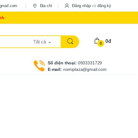
gmail.com
Địa chỉ
Đăng nhập
và
đăng ký
nh
0đ
Tất cả
0
Số điện thoại:
0933331729
E-mail:
nomiplaza@gmail.com