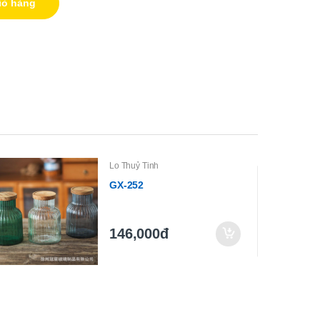
iỏ hàng
Lo Thuỷ Tinh
GX-252
146,000đ