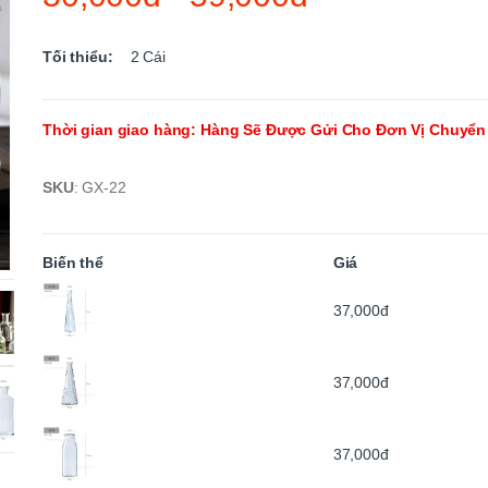
Tối thiểu:
2
Cái
Thời gian giao hàng
:
Hàng Sẽ Được Gửi Cho Đơn Vị Chuyển
SKU
:
GX-22
Biến thể
Giá
37,000đ
37,000đ
37,000đ