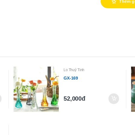
Thêm g
Lo Thuỷ Tinh
GX-169
52,000đ