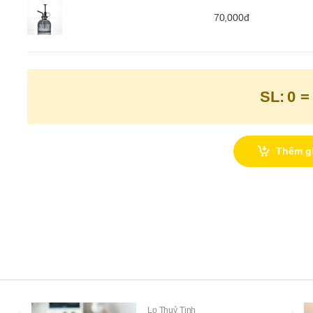
70,000đ
SL:
0
=
Thêm g
Lo Thuỷ Tinh