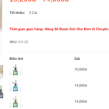
Tối thiểu:
2
Cái
Thời gian giao hàng
:
Hàng Sẽ Được Gửi Cho Đơn Vị Chuyển
SKU
:
GX-20
Biến thể
Giá
70,000đ
74,000đ
74,000đ