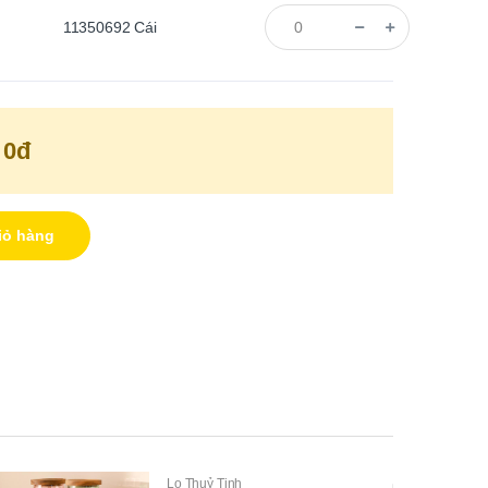
11350692
Cái
0đ
iỏ hàng
Lo Thuỷ Tinh