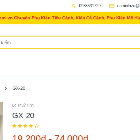
0933331729
nomiplaza@
omi.vn Chuyên Phụ Kiện Tiểu Cảnh, Kiện Cá Cảnh, Phụ Kiện Mô Hì
GX-20
Lo Thuỷ Tinh
GX-20
19,200đ
-
74,000đ