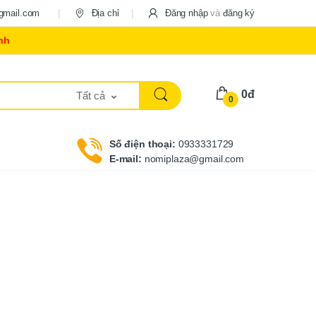
gmail.com
Địa chỉ
Đăng nhập
và
đăng ký
nh
0đ
Tất cả
0
Số điện thoại:
0933331729
E-mail:
nomiplaza@gmail.com