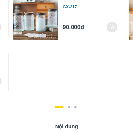
GX-217
90,000đ
Nội dung